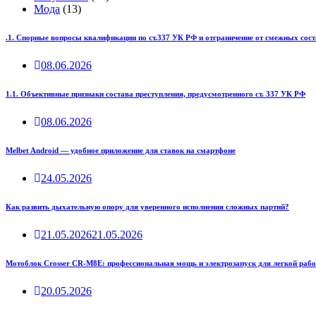
Мода
(13)
.1. Спорные вопросы квалификации по ст.337 УК РФ и отграничение от смежных сост
08.06.2026
1.1. Объективные признаки состава преступления, предусмотренного ст. 337 УК РФ
08.06.2026
Melbet Android — удобное приложение для ставок на смартфоне
24.05.2026
Как развить дыхательную опору для уверенного исполнения сложных партий?
21.05.2026
21.05.2026
Мотоблок Crosser CR-M8E: профессиональная мощь и электрозапуск для легкой рабо
20.05.2026