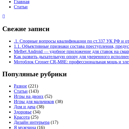
Главная
Статьи
Свежие записи
.1. Спорные вопросы квалификации по ст.337 УК РФ и о
1.1. Объективные признаки состава преступления, преду
Melbet Android — удобное приложение для ставок на сма
Как развить дыхательную опору для уверенного исполне
Мотоблок Crosser CR-M8E: профессиональная мощь и элек
Популяные рубрики
Разное
(221)
Статьи
(143)
Игры на двоих
(52)
Игры для мальчиков
(38)
Дом и дача
(38)
Здоровье
(34)
Красота
(25)
Дизайн интерьера
(17)
Я мужчина
(16)