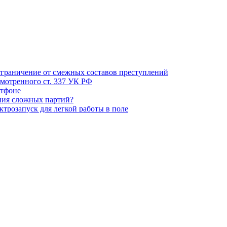
тграничение от смежных составов преступлений
смотренного ст. 337 УК РФ
ртфоне
ния сложных партий?
трозапуск для легкой работы в поле