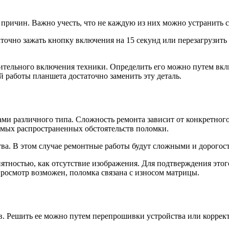
м причин. Важно учесть, что не каждую из них можно устранить 
точно зажать кнопку включения на 15 секунд или перезагрузить п
нительного включения техники. Определить его можно путем вк
й работы планшета достаточно заменить эту деталь.
ми различного типа. Сложность ремонта зависит от конкретного 
самых распространенных обстоятельств поломки.
ства. В этом случае ремонтные работы будут сложными и дорого
иятностью, как отсутствие изображения. Для подтверждения это
просмотр возможен, поломка связана с износом матрицы.
в. Решить ее можно путем перепрошивки устройства или коррект