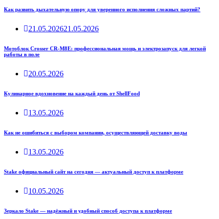
Как развить дыхательную опору для уверенного исполнения сложных партий?
21.05.2026
21.05.2026
Мотоблок Crosser CR-M8E: профессиональная мощь и электрозапуск для легкой
работы в поле
20.05.2026
Кулинарное вдохновение на каждый день от ShellFood
13.05.2026
Как не ошибиться с выбором компании, осуществляющей доставку воды
13.05.2026
Stake официальный сайт на сегодня — актуальный доступ к платформе
10.05.2026
Зеркало Stake — надёжный и удобный способ доступа к платформе