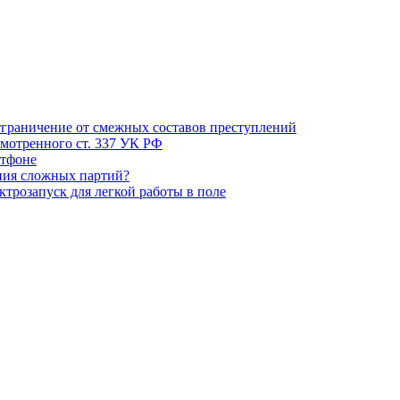
тграничение от смежных составов преступлений
смотренного ст. 337 УК РФ
ртфоне
ния сложных партий?
трозапуск для легкой работы в поле