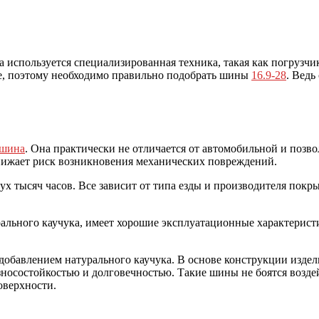
 используется специализированная техника, такая как погрузчи
ке, поэтому необходимо правильно подобрать шины
16.9-28
. Ведь
 шина
. Она практически не отличается от автомобильной и позв
снижает риск возникновения механических повреждений.
х тысяч часов. Все зависит от типа езды и производителя покр
рального каучука, имеет хорошие эксплуатационные характерис
обавлением натурального каучука. В основе конструкции издели
зносостойкостью и долговечностью. Такие шины не боятся возд
оверхности.