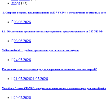
Мода
(13)
.1. Спорные вопросы квалификации по ст.337 УК РФ и отграничение от смежных сост
08.06.2026
1.1. Объективные признаки состава преступления, предусмотренного ст. 337 УК РФ
08.06.2026
Melbet Android — удобное приложение для ставок на смартфоне
24.05.2026
Как развить дыхательную опору для уверенного исполнения сложных партий?
21.05.2026
21.05.2026
Мотоблок Crosser CR-M8E: профессиональная мощь и электрозапуск для легкой рабо
20.05.2026