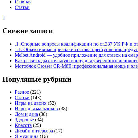
Главная
Статьи
Свежие записи
.1. Спорные вопросы квалификации по ст.337 УК РФ и о
1.1. Объективные признаки состава преступления, преду
Melbet Android — удобное приложение для ставок на сма
Как развить дыхательную опору для уверенного исполне
Мотоблок Crosser CR-M8E: профессиональная мощь и элек
Популяные рубрики
Разное
(221)
Статьи
(143)
Игры на двоих
(52)
Игры для мальчиков
(38)
Дом и дача
(38)
Здоровье
(34)
Красота
(25)
Дизайн интерьера
(17)
Я мужчина
(16)