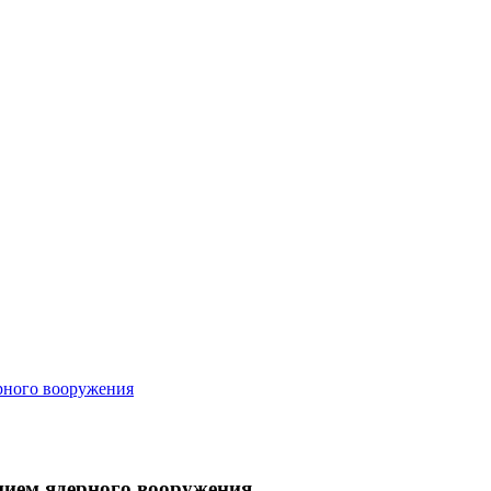
рного вооружения
нием ядерного вооружения