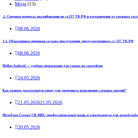
Мода
(13)
.1. Спорные вопросы квалификации по ст.337 УК РФ и отграничение от смежных сост
08.06.2026
1.1. Объективные признаки состава преступления, предусмотренного ст. 337 УК РФ
08.06.2026
Melbet Android — удобное приложение для ставок на смартфоне
24.05.2026
Как развить дыхательную опору для уверенного исполнения сложных партий?
21.05.2026
21.05.2026
Мотоблок Crosser CR-M8E: профессиональная мощь и электрозапуск для легкой рабо
20.05.2026