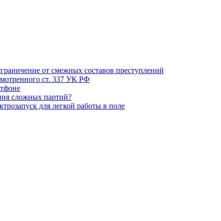
тграничение от смежных составов преступлений
смотренного ст. 337 УК РФ
ртфоне
ния сложных партий?
трозапуск для легкой работы в поле