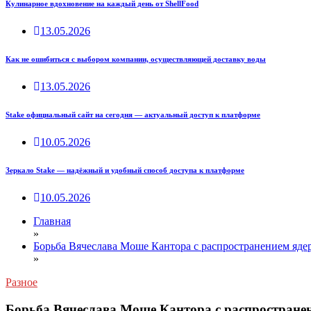
Кулинарное вдохновение на каждый день от ShellFood
13.05.2026
Как не ошибиться с выбором компании, осуществляющей доставку воды
13.05.2026
Stake официальный сайт на сегодня — актуальный доступ к платформе
10.05.2026
Зеркало Stake — надёжный и удобный способ доступа к платформе
10.05.2026
Главная
»
Борьба Вячеслава Моше Кантора с распространением яде
»
Разное
Борьба Вячеслава Моше Кантора с распростране