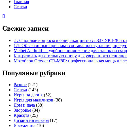
Главная
Статьи
Свежие записи
.1. Спорные вопросы квалификации по ст.337 УК РФ и о
1.1. Объективные признаки состава преступления, преду
Melbet Android — удобное приложение для ставок на сма
Как развить дыхательную опору для уверенного исполне
Мотоблок Crosser CR-M8E: профессиональная мощь и элек
Популяные рубрики
Разное
(221)
Статьи
(143)
Игры на двоих
(52)
Игры для мальчиков
(38)
Дом и дача
(38)
Здоровье
(34)
Красота
(25)
Дизайн интерьера
(17)
Я мужчина
(16)