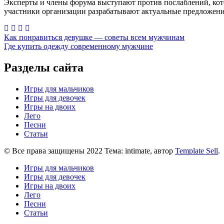
Эксперты и члены форума выступают против послаблений, кото
участники организации разрабатывают актуальные предложения
Навигация
Как понравиться девушке — советы всем мужчинам
Где купить одежду современному мужчине
по
записям
Разделы сайта
Игры для мальчиков
Игры для девочек
Игры на двоих
Лего
Песни
Статьи
© Все права защищены 2022 Тема: intimate, автор
Template Sell
.
Игры для мальчиков
Игры для девочек
Игры на двоих
Лего
Песни
Статьи