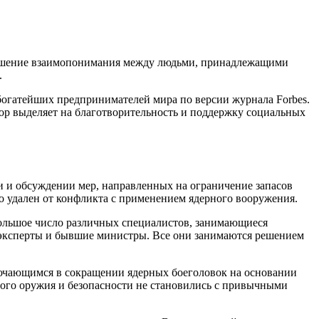
лучшение взаимопонимания между людьми, принадлежащими
.
богатейших предпринимателей мира по версии журнала Forbes.
тор выделяет на благотворительность и поддержку социальных
и и обсуждении мер, направленных на ограничение запасов
о удален от конфликта с применением ядерного вооружения.
большое число различных специалистов, занимающиеся
 эксперты и бывшие министры. Все они занимаются решением
лючающимся в сокращении ядерных боеголовок на основании
ого оружия и безопасности не становились с привычными