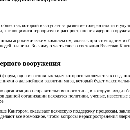
 общества, который выступает за развитие толерантности и у
и, касающимися терроризма и распространения ядерного оружия
упным агрохимическим комплексом, являясь при этом одним из 
 людей планеты. Значимую часть своего состояния Вячеслав Кан
дерного вооружения
орум, одна из основных задач которого заключается в создани
ениями о дальнейшем развитии мира, который будет максимальн
ю организацию неправительственного типа, в которую входит 
ов данной организации находятся политики, ученые, известные
ре.
оше Кантором, оказывает всяческую поддержку процессам, зак
делают все возможное, чтобы вопросы нераспространения ядерн