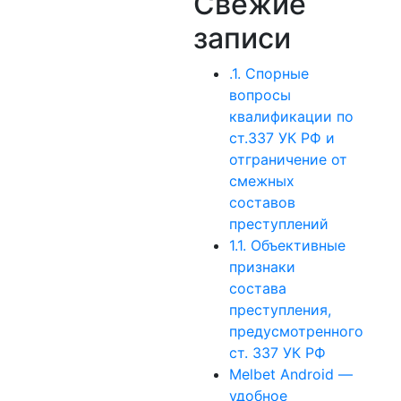
Свежие
записи
.1. Спорные
вопросы
квалификации по
ст.337 УК РФ и
отграничение от
смежных
составов
преступлений
1.1. Объективные
признаки
состава
преступления,
предусмотренного
ст. 337 УК РФ
Melbet Android —
удобное