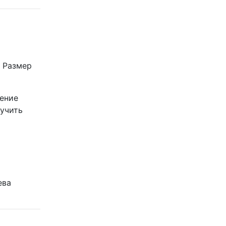
. Размер
чение
лучить
ева