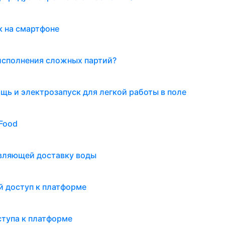
к на смартфоне
 исполнения сложных партий?
ь и электрозапуск для легкой работы в поле
lFood
твляющей доставку воды
й доступ к платформе
ступа к платформе