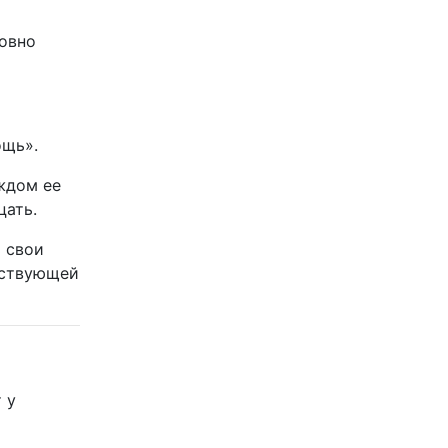
овно
ощь».
ждом ее
цать.
ь свои
етствующей
 у