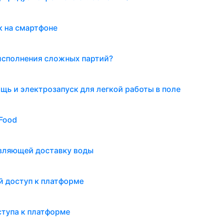
к на смартфоне
 исполнения сложных партий?
ь и электрозапуск для легкой работы в поле
lFood
твляющей доставку воды
й доступ к платформе
ступа к платформе