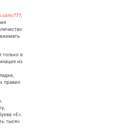
o.com/777
,
ния
оличество
нажимать
 только в
инация из
ладке,
ых правил
,
у,
уква «Е».
ть тысяч