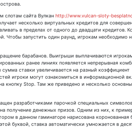
 острова.
м слотам сайта Вулкан
http://www.vulcan-sloty-besplatn
олучает несколько виртуальных кредитов для соверше
вливать в пределах от одного до двадцати кредитов. К
ой. Чтобы запустить один раунд, игрокам необходимо 
 вращение барабанов. Выигрыши выплачиваются игрокам
вированных ранее линиях появляется непрерывная комб
 сумма ставки увеличивается на разный коэффициент
тей игроки могут ознакомиться в информационной вк
на кнопку Stop. Там же приведено и несколько основн
нащен разработчиками парочкой специальных символов
а получение денежных призов. Одним из них, к пример
тором в данном гаминаторе нарисована коронованная б
 этой буквой, ставка автоматически умножается в деся