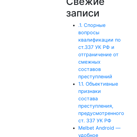
Свежие
записи
.1. Спорные
вопросы
квалификации по
ст.337 УК РФ и
отграничение от
смежных
составов
преступлений
1.1. Объективные
признаки
состава
преступления,
предусмотренного
ст. 337 УК РФ
Melbet Android —
удобное